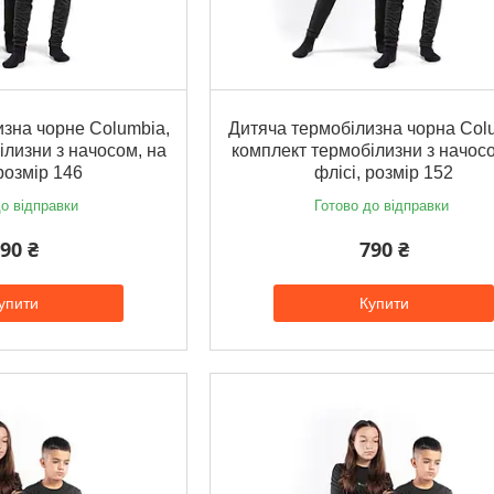
зна чорне Columbia,
Дитяча термобілизна чорна Col
ілизни з начосом, на
комплект термобілизни з начосо
 розмір 146
флісі, розмір 152
о відправки
Готово до відправки
90 ₴
790 ₴
упити
Купити