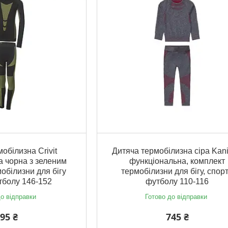
обілизна Crivit
Дитяча термобілизна сіра Kan
 чорна з зеленим
функціональна, комплект
обілизни для бігу
термобілизни для бігу, спорт
тболу 146-152
футболу 110-116
о відправки
Готово до відправки
95 ₴
745 ₴