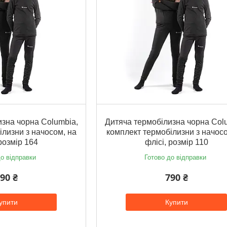
зна чорна Columbia,
Дитяча термобілизна чорна Col
ілизни з начосом, на
комплект термобілизни з начосо
 розмір 164
флісі, розмір 110
о відправки
Готово до відправки
90 ₴
790 ₴
упити
Купити