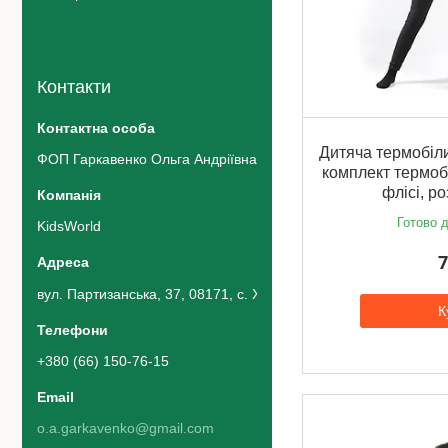
Контакти
Дитяча термобіли
ФОП Гаркавенко Ольга Андріївна
комплект термоб
флісі, р
Готово д
KidsWorld
7
вул. Партизанська, 37, 08171, с. Хотів, Україна
К
+380 (66) 150-76-15
o.a.garkavenko@gmail.com