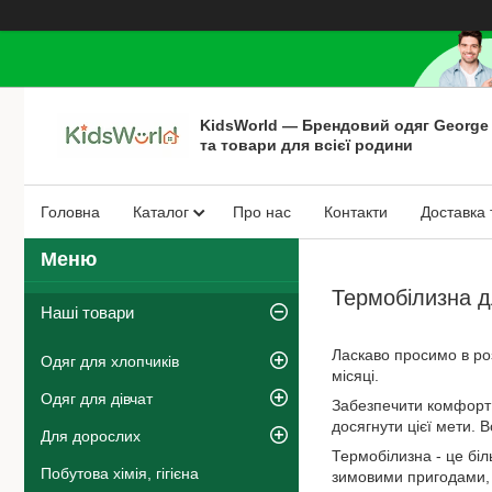
KidsWorld — Брендовий одяг George
та товари для всієї родини
Головна
Каталог
Про нас
Контакти
Доставка 
Термобілизна д
Наші товари
Ласкаво просимо в роз
Одяг для хлопчиків
місяці.
Одяг для дівчат
Забезпечити комфорт 
досягнути цієї мети. 
Для дорослих
Термобілизна - це біл
Побутова хімія, гігієна
зимовими пригодами, 