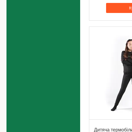
К
Дитяча термобіли