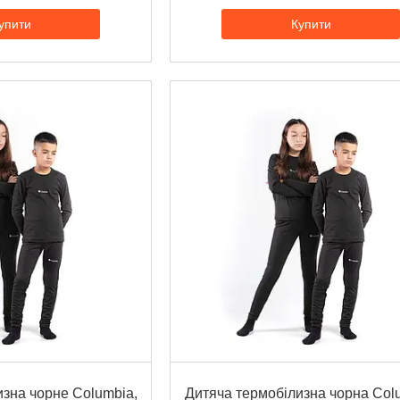
упити
Купити
зна чорне Columbia,
Дитяча термобілизна чорна Col