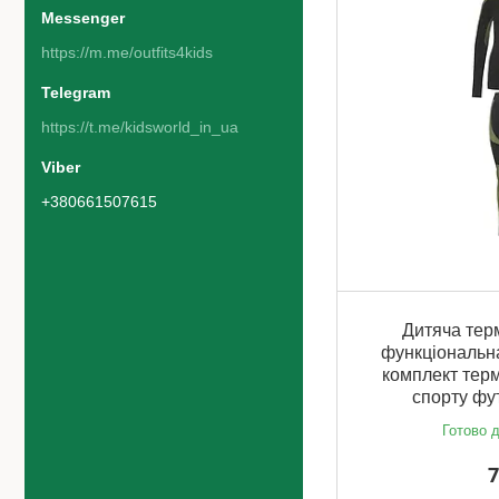
https://m.me/outfits4kids
https://t.me/kidsworld_in_ua
+380661507615
Дитяча терм
функціональна
комплект терм
спорту фу
Готово д
7