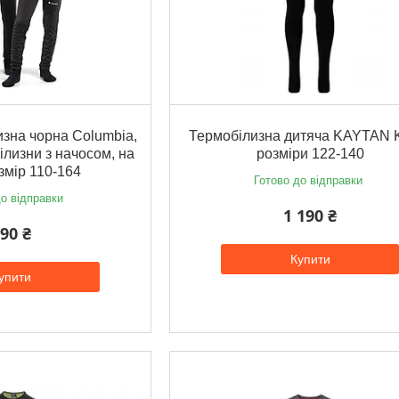
зна чорна Columbia,
Термобілизна дитяча KAYTAN 
ілизни з начосом, на
розміри 122-140
озмір 110-164
Готово до відправки
о відправки
1 190 ₴
90 ₴
Купити
упити