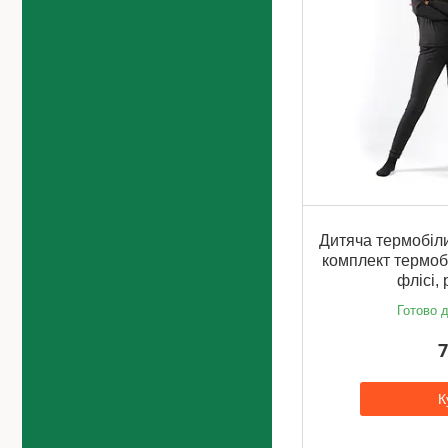
Дитяча термобіли
комплект термоб
флісі,
Готово д
7
К