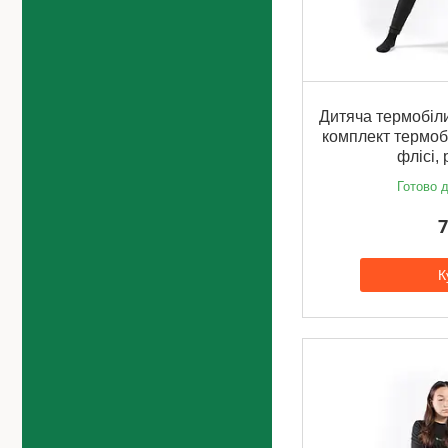
Дитяча термобіли
комплект термоб
флісі,
Готово д
7
К