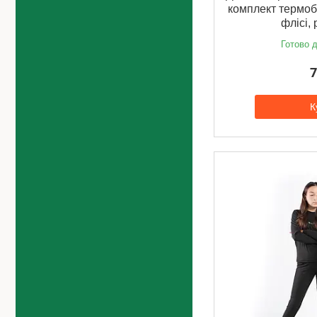
комплект термоб
флісі,
Готово д
7
К