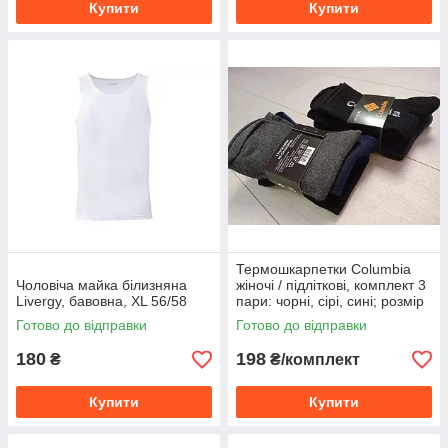
Купити
Купити
Термошкарпетки Columbia
Чоловіча майка білизняна
жіночі / підліткові, комплект 3
Livergy, бавовна, XL 56/58
пари: чорні, сірі, сині; розмір
36-40
Готово до відправки
Готово до відправки
180
198
₴
₴/комплект
Купити
Купити