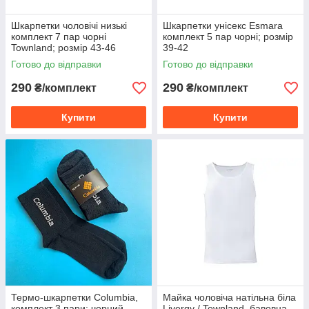
Шкарпетки чоловічі низькі
Шкарпетки унісекс Esmara
комплект 7 пар чорні
комплект 5 пар чорні; розмір
Townland; розмір 43-46
39-42
Готово до відправки
Готово до відправки
290
290
₴/комплект
₴/комплект
Купити
Купити
Термо-шкарпетки Columbia,
Майка чоловіча натільна біла
комплект 3 пари: чорний
Livergy / Townland, бавовна,