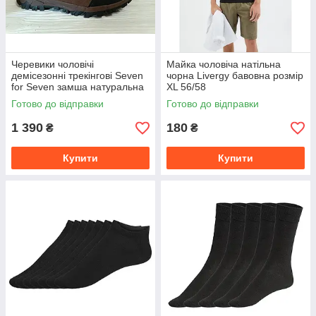
Черевики чоловічі
Майка чоловіча натільна
демісезонні трекінгові Seven
чорна Livergy бавовна розмір
for Seven замша натуральна
XL 56/58
+ мембрана водостійкі розмір
Готово до відправки
Готово до відправки
42-43 устілка 28 см
1 390
180
₴
₴
Купити
Купити