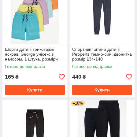
Шорти дитячі трикотажні
Спортивні штани дитячі
яскраві George унісекс з
Pepperts темно-сині двонитка
начосом, 1 штука, розміри
розмір 134-140
128-146
Готово до відправки
Готово до відправки
165
440
₴
₴
Купити
Купити
–10%