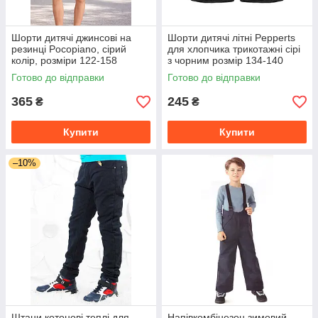
Шорти дитячі джинсові на
Шорти дитячі літні Pepperts
резинці Pocopiano, сірий
для хлопчика трикотажні сірі
колір, розміри 122-158
з чорним розмір 134-140
Готово до відправки
Готово до відправки
365
245
₴
₴
Купити
Купити
–10%
Штани котонові теплі для
Напівкомбінезон зимовий