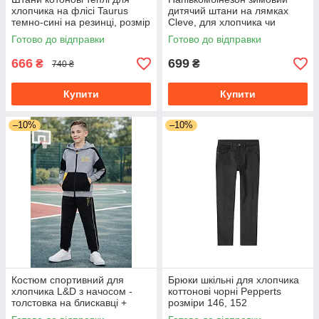
хлопчика на флісі Taurus
дитячий штани на лямках
темно-сині на резинці, розмір
Cleve, для хлопчика чи
134
дівчинки, синій колір, розмір
Готово до відправки
Готово до відправки
98-104
666
699
₴
₴
740 ₴
Купити
Купити
–10%
–10%
Костюм спортивний для
Брюки шкільні для хлопчика
хлопчика L&D з начосом -
коттонові чорні Pepperts
толстовка на блискавці +
розміри 146, 152
штани, сірий з чорним,