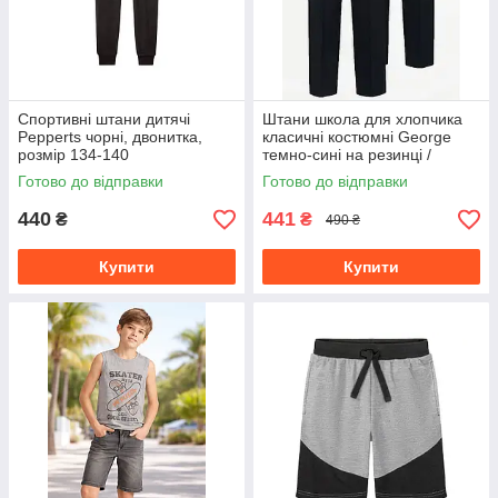
Спортивні штани дитячі
Штани школа для хлопчика
Pepperts чорні, двонитка,
класичні костюмні George
розмір 134-140
темно-сині на резинці /
Longer Length Half Elastic
Готово до відправки
Готово до відправки
116-122
440
441
₴
₴
490 ₴
Купити
Купити