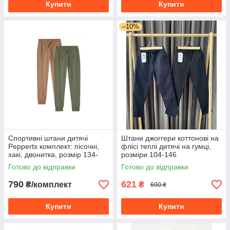
Купити
Купити
–10%
Спортивні штани дитячі
Штани джоггери коттонові на
Pepperts комплект: пісочні,
флісі теплі дитячі на гумці,
хакі, двонитка, розмір 134-
розміри 104-146
140
Готово до відправки
Готово до відправки
790
621
₴/комплект
₴
690 ₴
Купити
Купити