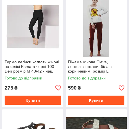
Термо легінси колготи жіночі
Піжама жіноча Cleve,
на флісі Esmara чорні 100
лонгслів і штани: біла з
Den розмір M 40/42 - наш
коричневим; розмір L
46/48 - ОС≈100-105
Готово до відправки
Готово до відправки
275
590
₴
₴
Купити
Купити