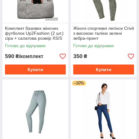
Комплект базових жіночих
Жіночі спортивні легінси Crivit
футболок Up2Fashion (2 шт.)
з високою талією зелені
сіра + салатова розмір XS/S
зебра-принт
Готово до відправки
Готово до відправки
590
350
₴/комплект
₴
Купити
Купити
–10%