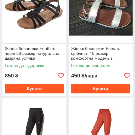
Жіночі босоніжки Footflex
Жіночі босоніжки Esmara
чорні 38 розмір натуральна
сріблясті 40 розмір
шкіряна устілка
комфортна модель з
анатомічною устілкою
Готово до відправки
Готово до відправки
850
450
₴
₴/пара
Купити
Купити