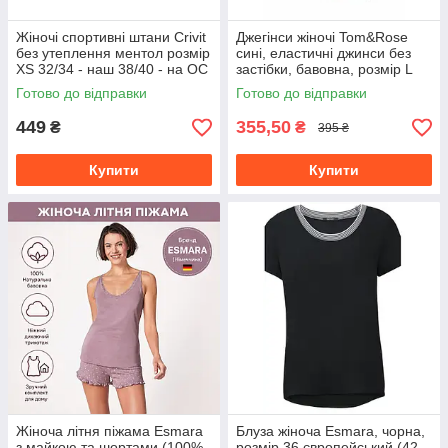
Жіночі спортивні штани Crivit
Джегінси жіночі Tom&Rose
без утеплення ментол розмір
сині, еластичні джинси без
XS 32/34 - наш 38/40 - на ОС
застібки, бавовна, розмір L
80-85 см
Готово до відправки
Готово до відправки
449
355,50
₴
₴
395 ₴
Купити
Купити
Жіноча літня піжама Esmara
Блуза жіноча Esmara, чорна,
з майкою та шортами (100%
розмір 36 європейський (42