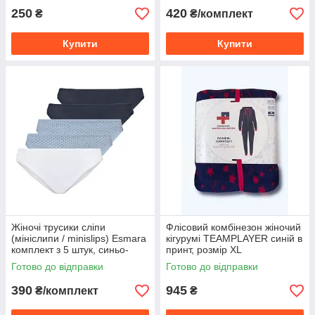
250
420
₴
₴/комплект
Купити
Купити
Жіночі трусики сліпи
Флісовий комбінезон жіночий
(мініслипи / minislips) Esmara
кігурумі TEAMPLAYER синій в
комплект з 5 штук, синьо-
принт, розмір XL
блакитні, розмір S
Готово до відправки
Готово до відправки
390
945
₴/комплект
₴