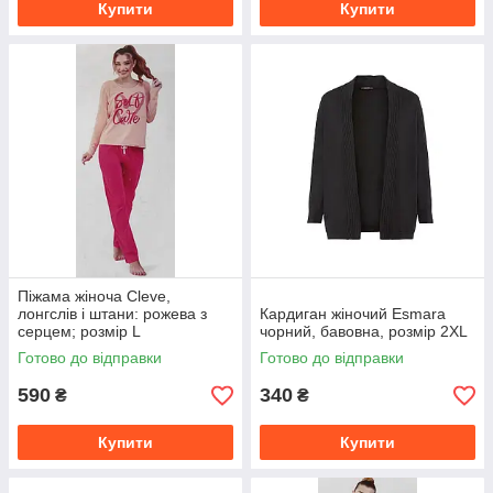
Купити
Купити
Піжама жіноча Cleve,
лонгслів і штани: рожева з
Кардиган жіночий Esmara
серцем; розмір L
чорний, бавовна, розмір 2XL
Готово до відправки
Готово до відправки
590
340
₴
₴
Купити
Купити