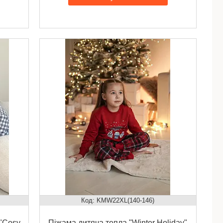
KMW22XL(140-146)
 "Cosy
Піжама дитяча тепла "Winter Holiday"