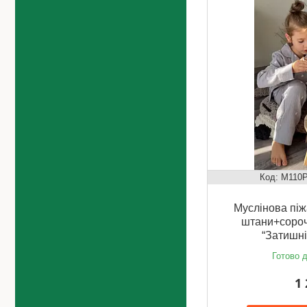
M110P
Муслінова піж
штани+сороч
“Затишні
Готово д
1 