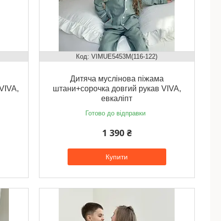
VIMUЕ5453M(116-122)
Дитяча муслінова піжама
VIVA,
штани+сорочка довгий рукав VIVA,
евкаліпт
Готово до відправки
1 390 ₴
Купити