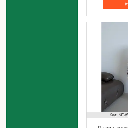
К
NFW5
Піжама дитяча