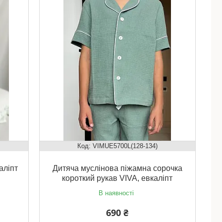
VIMUЕ5700L(128-134)
аліпт
Дитяча муслінова піжамна сорочка
короткий рукав VIVA, евкаліпт
В наявності
690 ₴