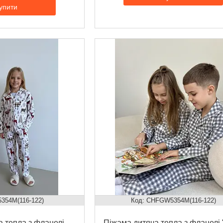
упити
354M(116-122)
CHFGW5354M(116-122)
 тепла з фланелі
Піжама дитяча тепла з фланелі