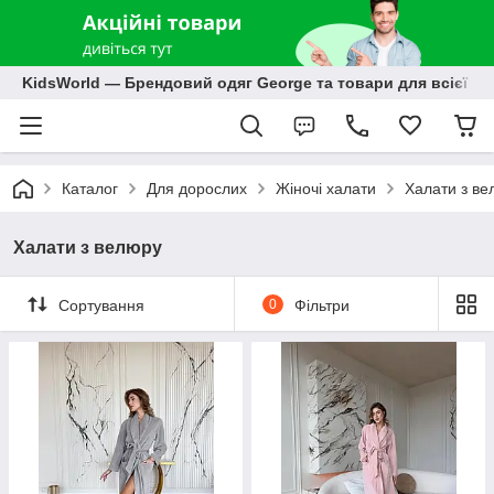
KidsWorld — Брендовий одяг George та товари для всієї р
Каталог
Для дорослих
Жіночі халати
Халати з ве
Халати з велюру
Сортування
0
Фільтри