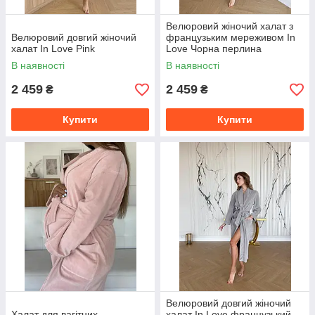
Велюровий жіночий халат з
Велюровий довгий жіночий
французьким мереживом In
халат In Love Pink
Love Чорна перлина
В наявності
В наявності
2 459
2 459
₴
₴
Купити
Купити
Велюровий довгий жіночий
Халат для вагітних
халат In Love французький