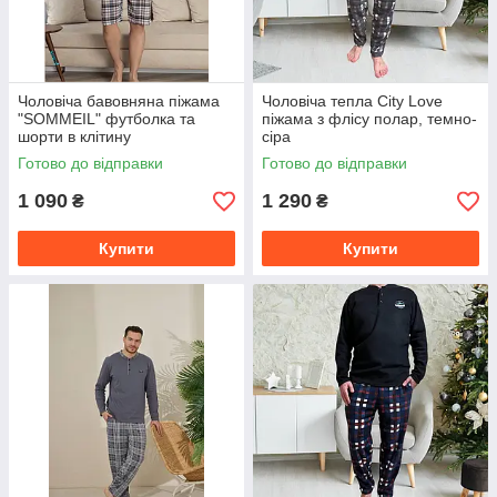
Чоловіча бавовняна піжама
Чоловіча тепла City Love
"SOMMEIL" футболка та
піжама з флісу полар, темно-
шорти в клітину
сіра
Готово до відправки
Готово до відправки
1 090
1 290
₴
₴
Купити
Купити