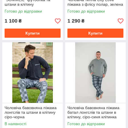
штани в клітину
піжама з флісу полар, зелена
Готово до відправки
Готово до відправки
1 100
1 290
₴
₴
Купити
Купити
Чоловіча бавовняна піжама
Чоловіча бавовняна піжама
лонгслів та штани в клітину
батал лонгслів та штани в
сіро-чорна
клітину, сіро-синя клітинка
В наявності
Готово до відправки