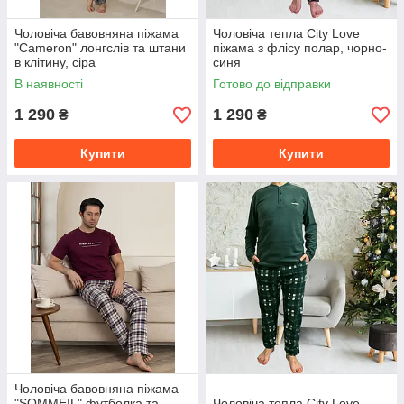
Чоловіча бавовняна піжама
Чоловіча тепла City Love
"Cameron" лонгслів та штани
піжама з флісу полар, чорно-
в клітину, сіра
синя
В наявності
Готово до відправки
1 290
1 290
₴
₴
Купити
Купити
Чоловіча бавовняна піжама
"SOMMEIL" футболка та
Чоловіча тепла City Love