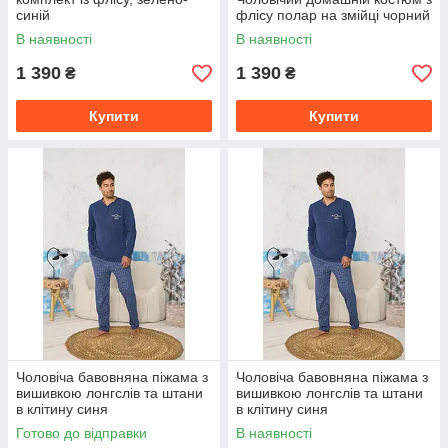
синій
флісу полар на змійці чорний
В наявності
В наявності
1 390
1 390
₴
₴
Купити
Купити
Чоловіча бавовняна піжама з
Чоловіча бавовняна піжама з
вишивкою лонгслів та штани
вишивкою лонгслів та штани
в клітину синя
в клітину синя
Готово до відправки
В наявності