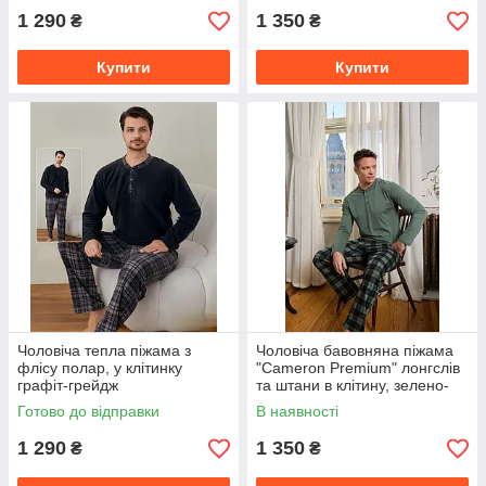
1 290
1 350
₴
₴
Купити
Купити
Чоловіча тепла піжама з
Чоловіча бавовняна піжама
флісу полар, у клітинку
"Cameron Premium" лонгслів
графіт-грейдж
та штани в клітину, зелено-
сірий
Готово до відправки
В наявності
1 290
1 350
₴
₴