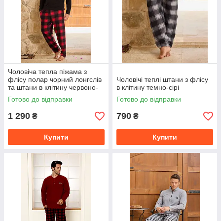
Чоловіча тепла піжама з
флісу полар чорний лонгслів
Чоловічі теплі штани з флісу
та штани в клітину червоно-
в клітину темно-сірі
чорні
Готово до відправки
Готово до відправки
1 290
790
₴
₴
Купити
Купити