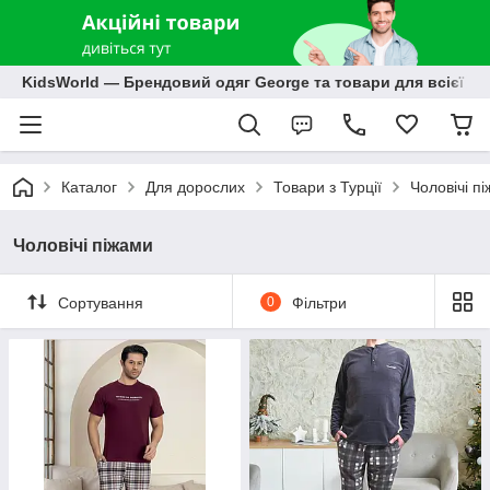
KidsWorld — Брендовий одяг George та товари для всієї р
Каталог
Для дорослих
Товари з Турції
Чоловічі п
Чоловічі піжами
Сортування
0
Фільтри