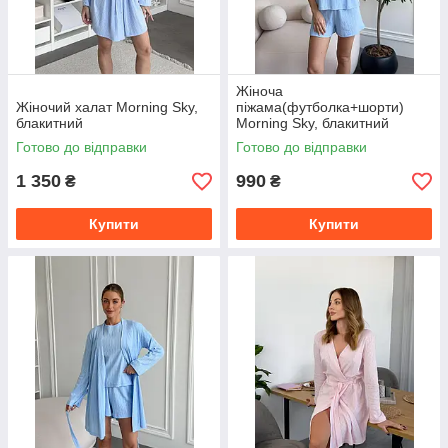
Жіноча
Жіночий халат Morning Sky,
піжама(футболка+шорти)
блакитний
Morning Sky, блакитний
Готово до відправки
Готово до відправки
1 350
990
₴
₴
Купити
Купити