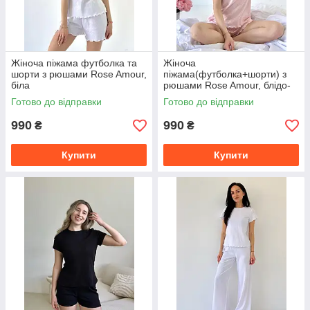
Жіноча піжама футболка та
Жіноча
шорти з рюшами Rose Amour,
піжама(футболка+шорти) з
біла
рюшами Rose Amour, блідо-
рожевий
Готово до відправки
Готово до відправки
990
990
₴
₴
Купити
Купити