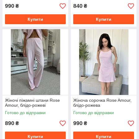
990
840
₴
₴
Купити
Купити
Жіночі піжамні штани Rose
Жіноча сорочка Rose Amour,
Amour, блідо-рожеві
блідо-рожева
Готово до відправки
Готово до відправки
890
990
₴
₴
Купити
Купити