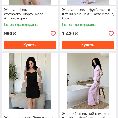
Жіноча піжама
Жіноча піжама футболка та
футболка+шорти Rose
штани з рюшами Rose Amour,
Amour, чорна
біла
Готово до відправки
Готово до відправки
990
1 430
₴
₴
Купити
Купити
Жіночий піжамний комплект
Жіноча сорочка Rose Amour,
штани та футболка Lumi,