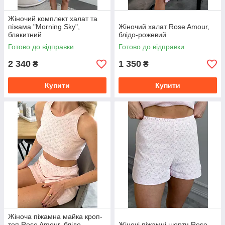
Жіночий комплект халат та
піжама "Morning Sky",
Жіночий халат Rose Amour,
блакитний
блідо-рожевий
Готово до відправки
Готово до відправки
2 340
1 350
₴
₴
Купити
Купити
Жіноча піжамна майка кроп-
топ Rose Amour, блідо-
Жіночі піжамні шорти Rose