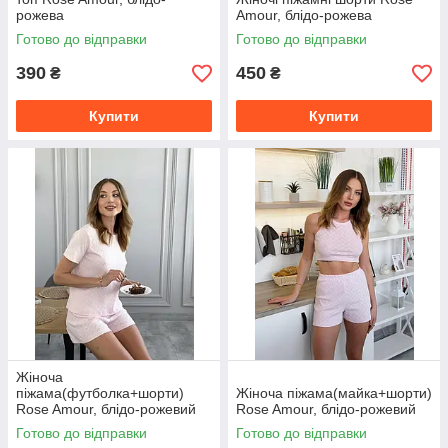
рожева
Amour, блідо-рожева
Готово до відправки
Готово до відправки
390
450
₴
₴
Купити
Купити
Жіноча
піжама(футболка+шорти)
Жіноча піжама(майка+шорти)
Rose Amour, блідо-рожевий
Rose Amour, блідо-рожевий
Готово до відправки
Готово до відправки