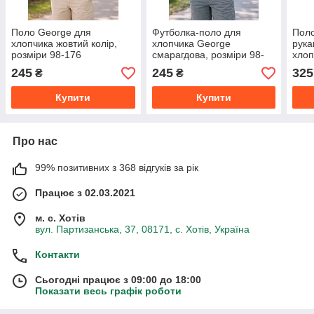
Поло George для
Футболка-поло для
Поло
хлопчика жовтий колір,
хлопчика George
рука
розміри 98-176
смарагдова, розміри 98-
хлоп
164
245
245
325
₴
₴
Купити
Купити
Про нас
99% позитивних з 368 відгуків за рік
Працює з 02.03.2021
м. с. Хотів
вул. Партизанська, 37, 08171, с. Хотів, Україна
Контакти
Сьогодні працює з 09:00 до 18:00
Показати весь графік роботи