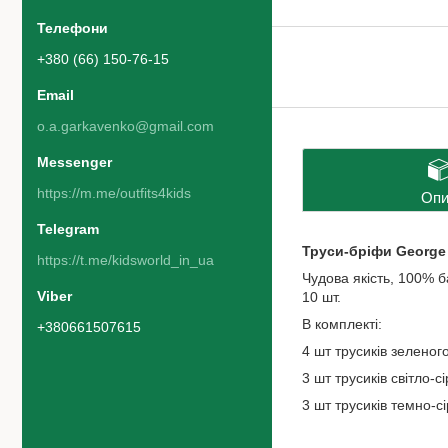
+380 (66) 150-76-15
o.a.garkavenko@gmail.com
https://m.me/outfits4kids
Опи
Труси-бріфи George
https://t.me/kidsworld_in_ua
Чудова якість, 100% б
10 шт.
В комплекті:
+380661507615
4 шт трусиків зелено
3 шт трусиків світло-с
3 шт трусиків темно-с