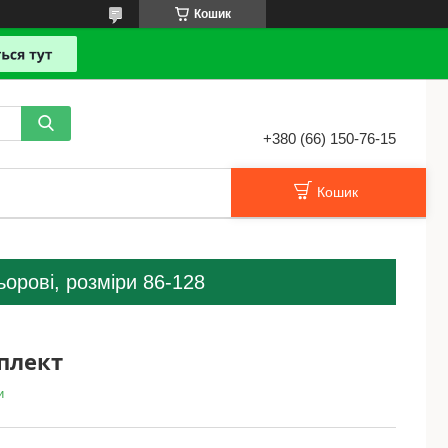
Кошик
+380 (66) 150-76-15
Кошик
орові, розміри 86-128
плект
и