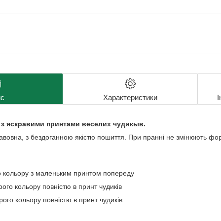
с
Характеристики
І
 з яскравими принтами веселих чудикыв.
авовна, з бездоганною якістю пошиття. При пранні не змінюють форм
го кольору з маленьким принтом попереду
ірого кольору повністю в принт чудиків
ірого кольору повністю в принт чудиків