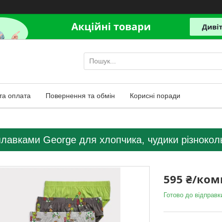
та оплата
Повернення та обмін
Корисні поради
плавками George для хлопчика, чудики різноколь
595 ₴/ком
Готово до відправк