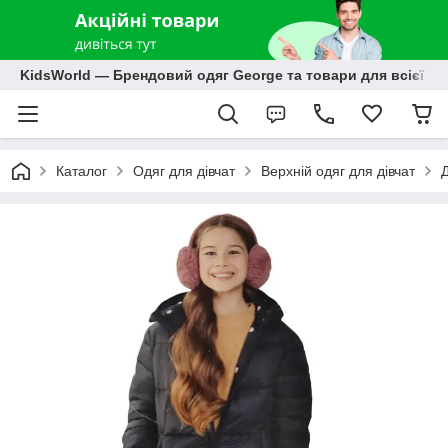
KidsWorld — Брендовий одяг George та товари для всієї р
Каталог
Одяг для дівчат
Верхній одяг для дівчат
Д