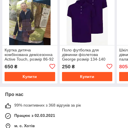
Куртка дитяча
Поло футболка для
Шкіл
комбінована демісезонна
дівчинки фіолетова
дівч
Active Touch, розмір 86-92
George розмір 134-140
пала
кост
650
250
805
₴
₴
розм
Купити
Купити
Про нас
99% позитивних з 368 відгуків за рік
Працює з 02.03.2021
м. с. Хотів