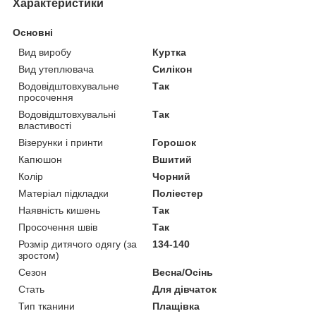
Характеристики
Основні
Вид виробу
Куртка
Вид утеплювача
Силікон
Водовідштовхувальне
Так
просочення
Водовідштовхувальні
Так
властивості
Візерунки і принти
Горошок
Капюшон
Вшитий
Колір
Чорний
Матеріал підкладки
Поліестер
Наявність кишень
Так
Просочення швів
Так
Розмір дитячого одягу (за
134-140
зростом)
Сезон
Весна/Осінь
Стать
Для дівчаток
Тип тканини
Плащівка