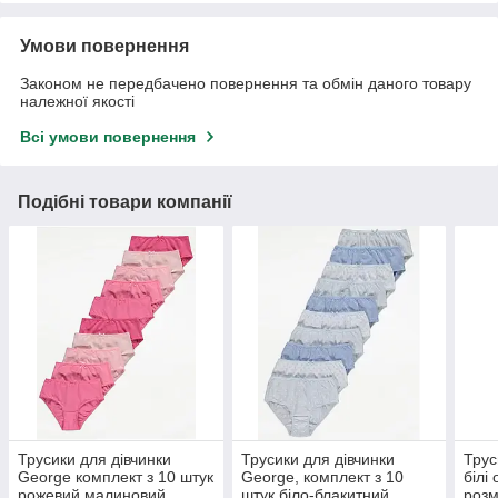
Умови повернення
Законом не передбачено повернення та обмін даного товару
належної якості
Всі умови повернення
Подібні товари компанії
Трусики для дівчинки
Трусики для дівчинки
Трус
George комплект з 10 штук
George, комплект з 10
білі
рожевий малиновий
штук біло-блакитний
розм