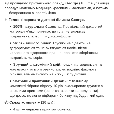
від провідного британського бренду
George
(10 шт в упаковці)
порадує маленьку модницю красивими малюнками, а батьків
— бездоганною зносостійкістю.
✨
Головні переваги дитячої білизни George:
100% натуральна бавовна:
Преміальний дихаючий
матеріал м'яко прилягає до тіла, не викликає
подразнень, алергії чи дискомфорту.
Якість вищого рівня:
Трусики не сідають, не
деформуються та не витягуються навіть після
численного щоденного прання, повністю зберігаючи
яскравість кольорів.
Зручний анатомічний крій:
Класична модель сліпів
має еластичні м'які резиночки, які надійно фіксують
білизну, але не тиснуть на ніжну шкіру дитини.
Яскравий практичний дизайн:
У великому
комплекті зібрано відразу 10 різнокольорових трусиків з
веселими принтами (сонечка, веселки та полунички),
що дозволяє легко підбирати білизну під будь-який одяг.
📦
Склад комплекту (10 шт):
4 шт — червоні з принтом сонечок