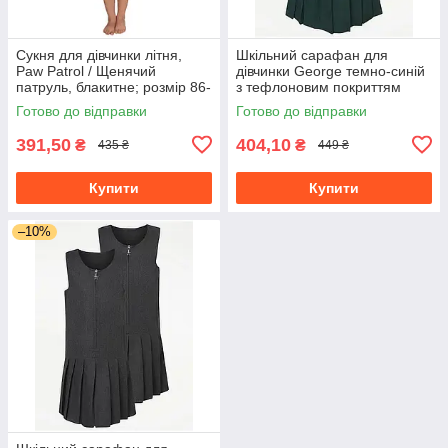
Сукня для дівчинки літня,
Шкільний сарафан для
Paw Patrol / Щенячий
дівчинки George темно-синій
патруль, блакитне; розмір 86-
з тефлоновим покриттям
92
костюмна тканина 110-116
Готово до відправки
Готово до відправки
391,50
404,10
₴
₴
435 ₴
449 ₴
Купити
Купити
–10%