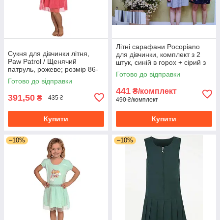
Літні сарафани Pocopiano
Сукня для дівчинки літня,
для дівчинки, комплект з 2
Paw Patrol / Щенячий
штук, синій в горох + сірий з
патруль, рожеве; розмір 86-
білим, розміри 86-140
Готово до відправки
92
Готово до відправки
441
₴/комплект
391,50
₴
435 ₴
490 ₴/комплект
Купити
Купити
–10%
–10%