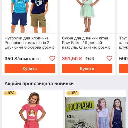
Футболки для хлопчика
Сукня для дівчинки літня,
Трус
Pocopiano комплект із 2
Paw Patrol / Щенячий
хлоп
штук синя бірюзова розмір
патруль, блакитне; розмір
штук
122
86-92
86-9
350
391,50
590
₴/комплект
₴
435 ₴
Купити
Купити
Акційні пропозиції та новинки
–10%
–10%