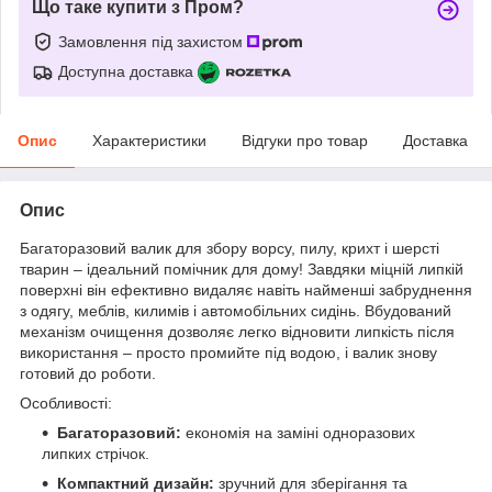
Що таке купити з Пром?
Замовлення під захистом
Доступна доставка
Опис
Характеристики
Відгуки про товар
Доставка
Опис
Багаторазовий валик для збору ворсу, пилу, крихт і шерсті
тварин – ідеальний помічник для дому! Завдяки міцній липкій
поверхні він ефективно видаляє навіть найменші забруднення
з одягу, меблів, килимів і автомобільних сидінь. Вбудований
механізм очищення дозволяє легко відновити липкість після
використання – просто промийте під водою, і валик знову
готовий до роботи.
Особливості:
Багаторазовий:
економія на заміні одноразових
липких стрічок.
Компактний дизайн:
зручний для зберігання та