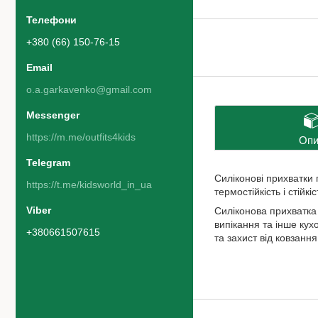
+380 (66) 150-76-15
o.a.garkavenko@gmail.com
https://m.me/outfits4kids
Опи
Силіконові прихватки п
https://t.me/kidsworld_in_ua
термостійкість і стійк
Силіконова прихватка 
випікання та інше ку
+380661507615
та захист від ковзання