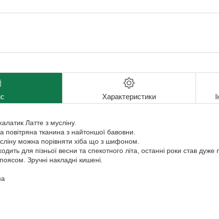
с
Характеристики
І
халатик Латте з мусліну.
а повітряна тканина з найтоншої бавовни.
мусліну можна порівняти хіба що з шифоном.
ходить для пізньої весни та спекотного літа, останні роки став дуже
 поясом. Зручні накладні кишені.
на