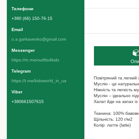
+380 (66) 150-76-15
o.a.garkavenko@gmail.com
https://m.me/outfits4kids
Опи
Повітряний та легкий 
https://t.me/kidsworld_in_ua
Муслін - це натуральн
Ніжність та легкість 
Муслін – ідеально під
+380661507615
Халат йде на запах із
Тканина: 100% бавов
Щільність: 120 г/м2
Колір: латте (latte)