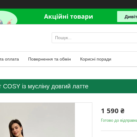
та оплата
Повернення та обмін
Корисні поради
 COSY із мусліну довгий латте
1 590 ₴
Готово до відправк