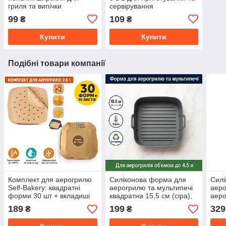
гриля та випічки
сервірування
99
109
₴
₴
Купити
Купити
Подібні товари компанії
Комплект для аерогрилю
Силіконова форма для
Силі
Self-Bakery: квадратні
аерогрилю та мультипечі
аеро
форми 30 шт + вкладиші
квадратна 15,5 см (сіра),
аер
30 шт (16х16 см)
кошик для фритюрниці
квад
189
199
329
₴
₴