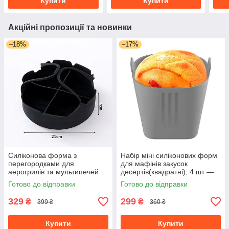
Купити
Купити
Акційні пропозиції та новинки
–18%
–17%
Силіконова форма з
Набір міні силіконових форм
перегородками для
для мафінів закусок
аерогрилів та мультипечей
десертів(квадратні), 4 шт —
21 см термостійка
світло-сірі
Готово до відправки
Готово до відправки
329
299
₴
₴
399 ₴
360 ₴
Купити
Купити