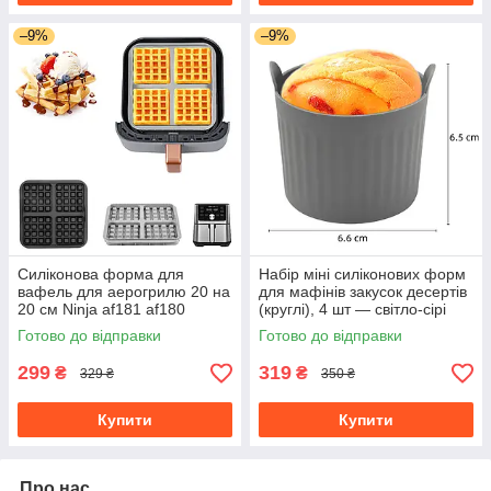
–9%
–9%
Силіконова форма для
Набір міні силіконових форм
вафель для аерогрилю 20 на
для мафінів закусок десертів
20 см Ninja af181 af180
(круглі), 4 шт — світло-сірі
af141af140
Готово до відправки
Готово до відправки
299
319
₴
₴
329 ₴
350 ₴
Купити
Купити
Про нас