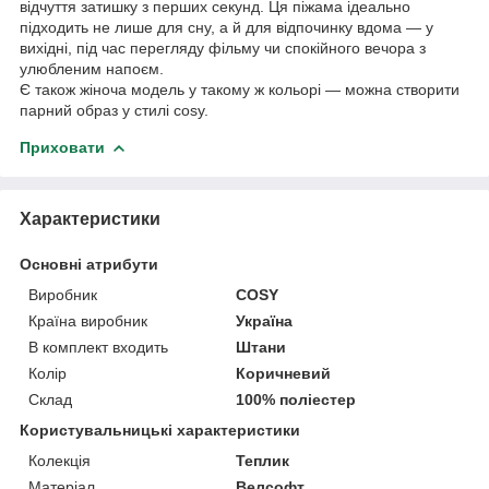
відчуття затишку з перших секунд. Ця піжама ідеально
підходить не лише для сну, а й для відпочинку вдома — у
вихідні, під час перегляду фільму чи спокійного вечора з
улюбленим напоєм.
Є також жіноча модель у такому ж кольорі — можна створити
парний образ у стилі cosy.
Приховати
Характеристики
Основні атрибути
Виробник
COSY
Країна виробник
Україна
В комплект входить
Штани
Колір
Коричневий
Склад
100% поліестер
Користувальницькі характеристики
Колекція
Теплик
Матеріал
Велсофт