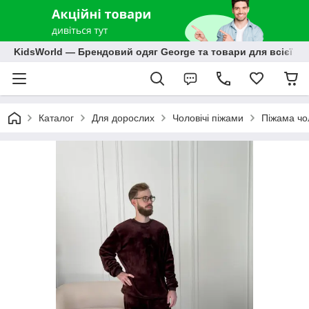
KidsWorld — Брендовий одяг George та товари для всієї р
Каталог
Для дорослих
Чоловічі піжами
Піжама чо