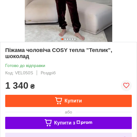
Піжама чоловіча COSY тепла "Теплик",
шоколад
Готово до відправки
Код: VEL050S
Роздріб
1 340
₴
Купити
або
Купити з