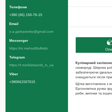
+380 (66) 150-76-15
o.a.garkavenko@gmail.com
https://m.me/outfits4kids
Опи
Кулінарний силікон
https://t.me/kidsworld_in_ua
сковороді. Широка ро
забезпечуючи ідеальни
очищуються після при
+380661507615
Щітка виготовлена з я
Ергономічна ручка зр
риби, випічки та інших