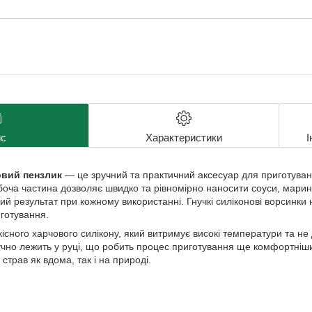
с
Характеристики
І
овий пензлик
— це зручний та практичний аксесуар для приготування
боча частина дозволяє швидко та рівномірно наносити соуси, марин
й результат при кожному використанні. Гнучкі силіконові ворсинки 
готування.
кісного харчового силікону, який витримує високі температури та не
учно лежить у руці, що робить процес приготування ще комфортніши
 страв як вдома, так і на природі.