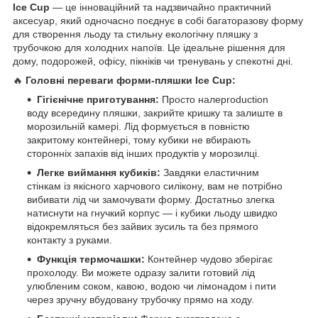
Ice Cup
— це інноваційний та надзвичайно практичний
аксесуар, який одночасно поєднує в собі багаторазову форму
для створення льоду та стильну екологічну пляшку з
трубочкою для холодних напоїв. Це ідеальне рішення для
дому, подорожей, офісу, пікніків чи тренувань у спекотні дні.
🔥
Головні переваги форми-пляшки Ice Cup:
Гігієнічне приготування:
Просто налеproduction
воду всередину пляшки, закрийте кришку та залиште в
морозильній камері. Лід формується в повністю
закритому контейнері, тому кубики не вбирають
сторонніх запахів від інших продуктів у морозилці.
Легке виймання кубиків:
Завдяки еластичним
стінкам із якісного харчового силікону, вам не потрібно
вибивати лід чи замочувати форму. Достатньо злегка
натиснути на гнучкий корпус — і кубики льоду швидко
відокремляться без зайвих зусиль та без прямого
контакту з руками.
Функція термочашки:
Контейнер чудово зберігає
прохолоду. Ви можете одразу залити готовий лід
улюбленим соком, кавою, водою чи лімонадом і пити
через зручну вбудовану трубочку прямо на ходу.