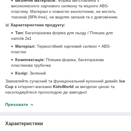
Безпечні матеріали:
Форма виготовлена з
високоякісного харчового силікону та міцного ABS-
пластику. Матеріал є повністю екологічним, не містить
токсинів (BPA-free), не виділяє запахів та є довговічним.
📊
Характеристики продукту:
Тип:
Багаторазова форма для льоду / Пляшка для
напоїв 2в1
Матеріал:
Термостійкий харчовий силікон + ABS-
пластик
Комплектація:
Пляшка-форма, багаторазова
пластикова трубочка
Колір:
Зелений
Замовляйте сучасний та функціональний кухонний девайс
Ice
Cup
в інтернет-магазині
KidsWorld
за вигідною ціною та
насолоджуйтеся прохолодою де завгодно!
Приховати
Характеристики